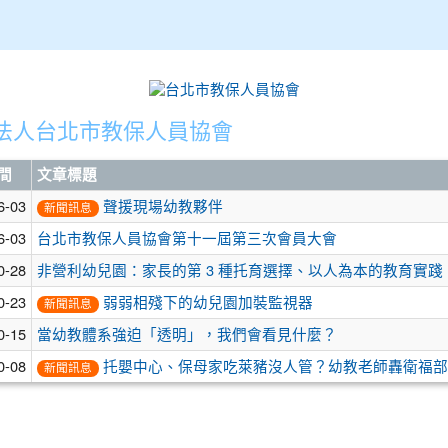
法人台北市教保人員協會
間
文章標題
6-03
聲援現場幼教夥伴
新聞訊息
6-03
台北市教保人員協會第十一屆第三次會員大會
0-28
非營利幼兒園：家長的第 3 種托育選擇、以人為本的教育實
0-23
弱弱相殘下的幼兒園加裝監視器
新聞訊息
0-15
當幼教體系強迫「透明」，我們會看見什麼？
0-08
托嬰中心、保母家吃萊豬沒人管？幼教老師轟衛福部
新聞訊息