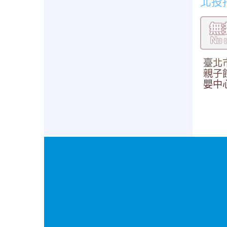
北投
臺北
親子
嬰中