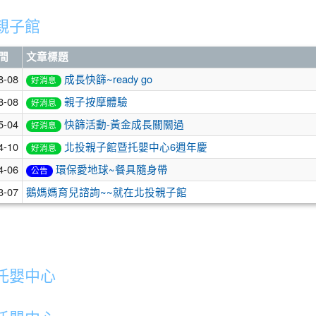
親子館
間
文章標題
8-08
成長快篩~ready go
好消息
8-08
親子按摩體驗
好消息
5-04
快篩活動-黃金成長關關過
好消息
4-10
北投親子館暨托嬰中心6週年慶
好消息
4-06
環保愛地球~餐具隨身帶
公告
3-07
鵝媽媽育兒諮詢~~就在北投親子館
托嬰中心