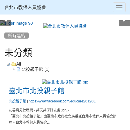
Toggl
台北市教保人員協會
navig
:::
所有連結
未分類
All
北投親子館 (1)
臺
北
臺北市北投親子館
市
北
|
北投親子館
https://www.facebook.com/educare201208/
投
友善育兒社區網 • 共玩共學好去處<br />
親
「臺北市北投親子館」由臺北市政府社會局委託台北市教保人員協會辦
子
理。台北市教保人員協會...
館